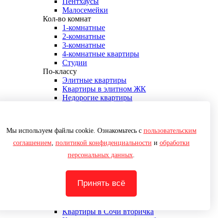
Пентхаусы
Малосемейки
Кол-во комнат
1-комнатные
2-комнатные
3-комнатные
4-комнатные квартиры
Студии
По-классу
Элитные квартиры
Квартиры в элитном ЖК
Недорогие квартиры
Аренда
Аренда квартир
Аренда 1-комнатных квартир
Мы используем файлы cookie. Ознакомьтесь с
пользовательским
Аренда 2-комнатных квартир
Аренда 3-комнатных квартир
соглашением
,
политикой конфиденциальности
и
обработки
Дополнительно
персональных данных
.
В новостройке от застройщика
Квартиры в строящихся домах от
застройщика
Принять всё
Эксклюзивы
В ипотеку
Военная ипотека
Квартиры в Сочи вторичка