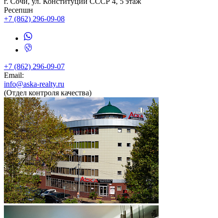
г. Сочи, ул. Конституции СССР 4, 5 этаж
Ресепшн
+7
(862) 296-09-08
+7
(862) 296-09-07
Email:
info@aska-realty.ru
(Отдел контроля качества)