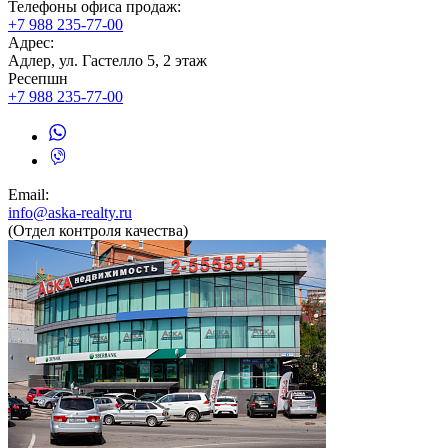
Телефоны офиса продаж:
+7
988 235-77-00
Адрес:
Адлер, ул. Гастелло 5, 2 этаж
Ресепшн
+7
988 235-77-00
Email:
info@aska-realty.ru
(Отдел контроля качества)