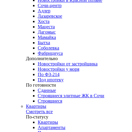
Новостройки в Красной поляне
Сочи-центр
Адлер
Лазаревское
Хоста
Мацеста
Дагомыс
Мамайка
Бытха
Соболевка
Фабрициуса
Дополнительно
Новостройки от застройщика
Новостройки у моря
По ФЗ-214
Под ипотеку
По готовности
Сданные
Строящиеся элитные ЖК в Сочи
Строящиеся
Квартиры
Смотреть все
По-статусу
Квартиры
Апартаменты