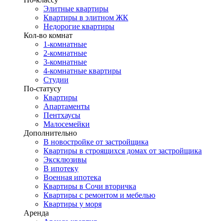
Элитные квартиры
Квартиры в элитном ЖК
Недорогие квартиры
Кол-во комнат
1-комнатные
2-комнатные
3-комнатные
4-комнатные квартиры
Студии
По-статусу
Квартиры
Апартаменты
Пентхаусы
Малосемейки
Дополнительно
В новостройке от застройщика
Квартиры в строящихся домах от застройщика
Эксклюзивы
В ипотеку
Военная ипотека
Квартиры в Сочи вторичка
Квартиры с ремонтом и мебелью
Квартиры у моря
Аренда