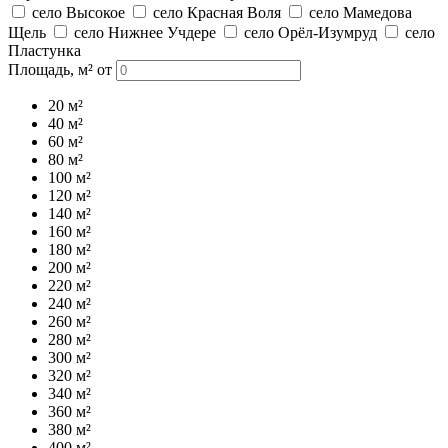
село Высокое
село Красная Воля
село Мамедова
Щель
село Нижнее Учдере
село Орёл-Изумруд
село
Пластунка
Площадь, м² от
20
м²
40
м²
60
м²
80
м²
100
м²
120
м²
140
м²
160
м²
180
м²
200
м²
220
м²
240
м²
260
м²
280
м²
300
м²
320
м²
340
м²
360
м²
380
м²
400
м²