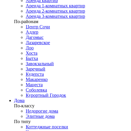
Аренда квартир
Аренда 1-комнатных квартир
Аренда 2-комнатных квартир
Аренда 3-комнатных квартир
По-районам
Центр Сочи
Адлер
Дагомыс
Лазаревское
Лоо
Хоста
Бытха
Завокзальный
Заречный
Кудепста
Макаренко
Мацеста
Соболевка
Курортный Городок
Дома
По-классу
Недорогие дома
Элитные дома
По типу
Коттеджные поселки