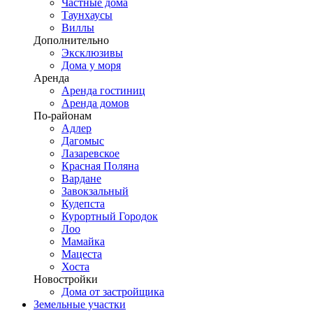
Частные дома
Таунхаусы
Виллы
Дополнительно
Эксклюзивы
Дома у моря
Аренда
Аренда гостиниц
Аренда домов
По-районам
Адлер
Дагомыс
Лазаревское
Красная Поляна
Вардане
Завокзальный
Кудепста
Курортный Городок
Лоо
Мамайка
Мацеста
Хоста
Новостройки
Дома от застройщика
Земельные участки