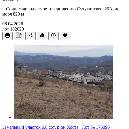
г. Сочи, садоводческое товарищество Сутугинское, 20А, до
моря 829 м
06.04.2026
лот 182020
Земельный участок 6.8 сот. р-он Хоста , Лот № 176090