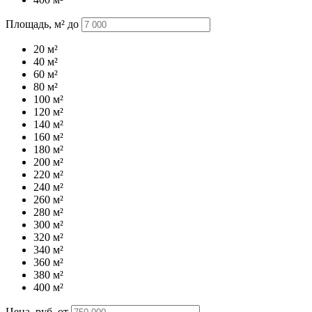
Площадь, м² до
20
м²
40
м²
60
м²
80
м²
100
м²
120
м²
140
м²
160
м²
180
м²
200
м²
220
м²
240
м²
260
м²
280
м²
300
м²
320
м²
340
м²
360
м²
380
м²
400
м²
Цена, руб. от