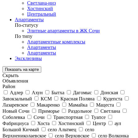
Светлана-низ
Хостинский
Центральный
Апартаменты
По-статусу
Элитные апартаменты в ЖК Сочи
По типу
Апартаментные комплексы
Апартаменты
Апартаменты
Эксклюзивы
Показать на карте
Скрыть
Объявления
Район
Адлер
Ахун
Бытха
Дагомыс
Донская
Завокзальный
КСМ
Красная Поляна
Кудепста
Лазаревское
Макаренко
Мамайка
Мацеста
Новый Сочи
Приморье
Раздольное
Светлана
Соболевка
Сочи
Транспортная
Туапсе
Фабрициуса
Хоста
Хостинский
Центр
аул
Большой Кичмай
село Альтмец
село
Верхнениколаевское
село Верховское
село Волконка