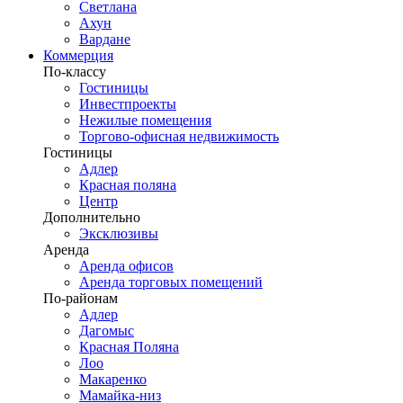
Светлана
Ахун
Вардане
Коммерция
По-классу
Гостиницы
Инвестпроекты
Нежилые помещения
Торгово-офисная недвижимость
Гостиницы
Адлер
Красная поляна
Центр
Дополнительно
Эксклюзивы
Аренда
Аренда офисов
Аренда торговых помещений
По-районам
Адлер
Дагомыс
Красная Поляна
Лоо
Макаренко
Мамайка-низ