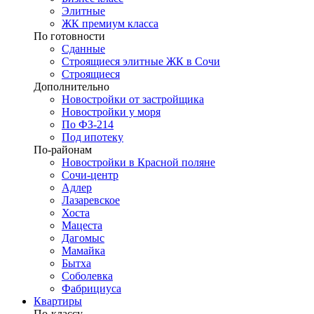
Элитные
ЖК премиум класса
По готовности
Сданные
Строящиеся элитные ЖК в Сочи
Строящиеся
Дополнительно
Новостройки от застройщика
Новостройки у моря
По ФЗ-214
Под ипотеку
По-районам
Новостройки в Красной поляне
Сочи-центр
Адлер
Лазаревское
Хоста
Мацеста
Дагомыс
Мамайка
Бытха
Соболевка
Фабрициуса
Квартиры
По-классу