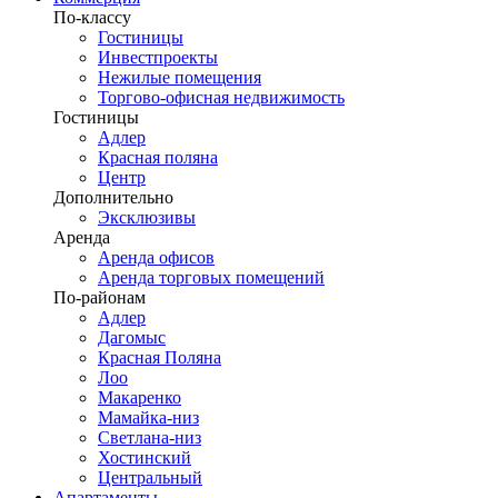
По-классу
Гостиницы
Инвестпроекты
Нежилые помещения
Торгово-офисная недвижимость
Гостиницы
Адлер
Красная поляна
Центр
Дополнительно
Эксклюзивы
Аренда
Аренда офисов
Аренда торговых помещений
По-районам
Адлер
Дагомыс
Красная Поляна
Лоо
Макаренко
Мамайка-низ
Светлана-низ
Хостинский
Центральный
Апартаменты