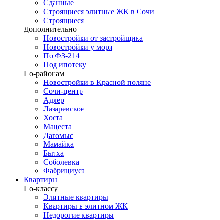
Сданные
Строящиеся элитные ЖК в Сочи
Строящиеся
Дополнительно
Новостройки от застройщика
Новостройки у моря
По ФЗ-214
Под ипотеку
По-районам
Новостройки в Красной поляне
Сочи-центр
Адлер
Лазаревское
Хоста
Мацеста
Дагомыс
Мамайка
Бытха
Соболевка
Фабрициуса
Квартиры
По-классу
Элитные квартиры
Квартиры в элитном ЖК
Недорогие квартиры