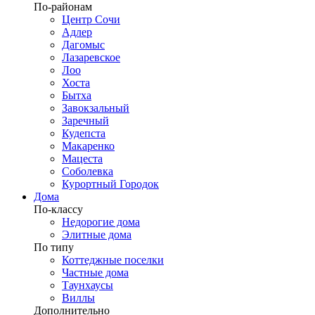
По-районам
Центр Сочи
Адлер
Дагомыс
Лазаревское
Лоо
Хоста
Бытха
Завокзальный
Заречный
Кудепста
Макаренко
Мацеста
Соболевка
Курортный Городок
Дома
По-классу
Недорогие дома
Элитные дома
По типу
Коттеджные поселки
Частные дома
Таунхаусы
Виллы
Дополнительно