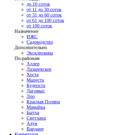
до 10 соток
от 11 до 30 соток
от 31 до 60 соток
от 61 до 100 соток
от 100 соток
Назначение
ИЖС
Садоводство
Дополнительно
Эксклюзивы
По-районам
Адлер
Лазаревское
Хоста
Мацеста
Кудепста
Дагомыс
Лоо
Красная Поляна
Мамайка
Бытха
Светлана
Ахун
Вардане
Коммерция