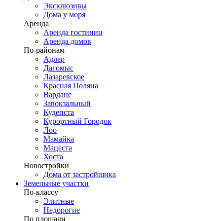
Эксклюзивы
Дома у моря
Аренда
Аренда гостиниц
Аренда домов
По-районам
Адлер
Дагомыс
Лазаревское
Красная Поляна
Вардане
Завокзальный
Кудепста
Курортный Городок
Лоо
Мамайка
Мацеста
Хоста
Новостройки
Дома от застройщика
Земельные участки
По-классу
Элитные
Недорогие
По площади