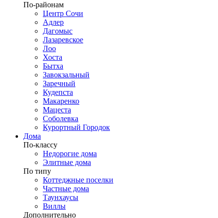
По-районам
Центр Сочи
Адлер
Дагомыс
Лазаревское
Лоо
Хоста
Бытха
Завокзальный
Заречный
Кудепста
Макаренко
Мацеста
Соболевка
Курортный Городок
Дома
По-классу
Недорогие дома
Элитные дома
По типу
Коттеджные поселки
Частные дома
Таунхаусы
Виллы
Дополнительно