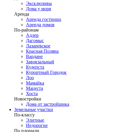
Эксклюзивы
Дома у моря
Аренда
Аренда гостиниц
Аренда домов
По-районам
Адлер
Дагомыс
Лазаревское
Красная Поляна
Вардане
Завокзальный
Кудепста
Курортный Городок
Лоо
Мамайка
Мацеста
Хоста
Новостройки
Дома от застройщика
Земельные участки
По-классу
Элитные
Недорогие
По площади