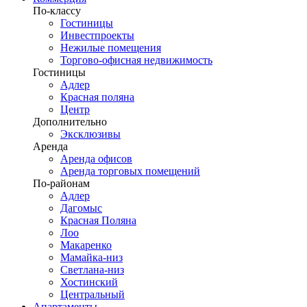
По-классу
Гостиницы
Инвестпроекты
Нежилые помещения
Торгово-офисная недвижимость
Гостиницы
Адлер
Красная поляна
Центр
Дополнительно
Эксклюзивы
Аренда
Аренда офисов
Аренда торговых помещений
По-районам
Адлер
Дагомыс
Красная Поляна
Лоо
Макаренко
Мамайка-низ
Светлана-низ
Хостинский
Центральный
Апартаменты