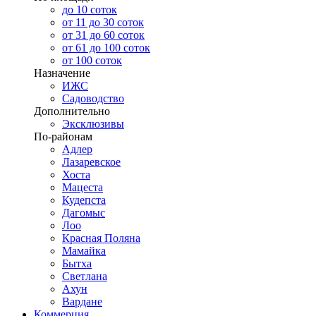
до 10 соток
от 11 до 30 соток
от 31 до 60 соток
от 61 до 100 соток
от 100 соток
Назначение
ИЖС
Садоводство
Дополнительно
Эксклюзивы
По-районам
Адлер
Лазаревское
Хоста
Мацеста
Кудепста
Дагомыс
Лоо
Красная Поляна
Мамайка
Бытха
Светлана
Ахун
Вардане
Коммерция