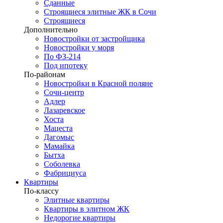
Сданные
Строящиеся элитные ЖК в Сочи
Строящиеся
Дополнительно
Новостройки от застройщика
Новостройки у моря
По ФЗ-214
Под ипотеку
По-районам
Новостройки в Красной поляне
Сочи-центр
Адлер
Лазаревское
Хоста
Мацеста
Дагомыс
Мамайка
Бытха
Соболевка
Фабрициуса
Квартиры
По-классу
Элитные квартиры
Квартиры в элитном ЖК
Недорогие квартиры