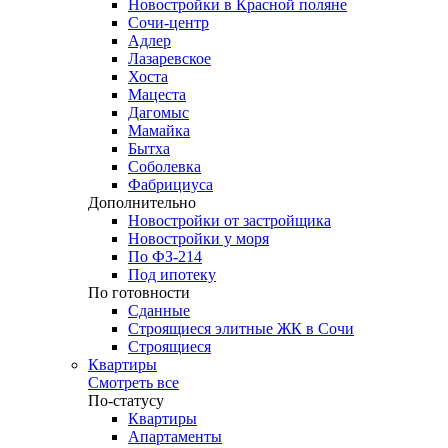
Новостройки в Красной поляне
Сочи-центр
Адлер
Лазаревское
Хоста
Мацеста
Дагомыс
Мамайка
Бытха
Соболевка
Фабрициуса
Дополнительно
Новостройки от застройщика
Новостройки у моря
По ФЗ-214
Под ипотеку
По готовности
Сданные
Строящиеся элитные ЖК в Сочи
Строящиеся
Квартиры
Смотреть все
По-статусу
Квартиры
Апартаменты