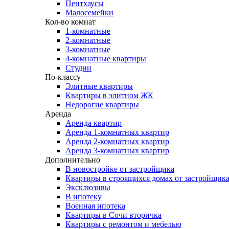
Пентхаусы
Малосемейки
Кол-во комнат
1-комнатные
2-комнатные
3-комнатные
4-комнатные квартиры
Студии
По-классу
Элитные квартиры
Квартиры в элитном ЖК
Недорогие квартиры
Аренда
Аренда квартир
Аренда 1-комнатных квартир
Аренда 2-комнатных квартир
Аренда 3-комнатных квартир
Дополнительно
В новостройке от застройщика
Квартиры в строящихся домах от застройщик
Эксклюзивы
В ипотеку
Военная ипотека
Квартиры в Сочи вторичка
Квартиры с ремонтом и мебелью