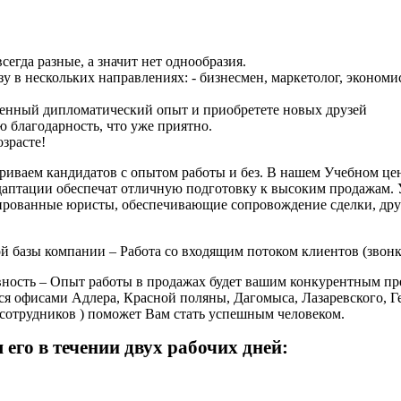
сегда разные, а значит нет однообразия.
в нескольких направлениях: - бизнесмен, маркетолог, экономист,
ценный дипломатический опыт и приобретете новых друзей
 благодарность, что уже приятно.
зрасте!
иваем кандидатов с опытом работы и без. В нашем Учебном це
аптации обеспечат отличную подготовку к высоким продажам. У 
ированные юристы, обеспечивающие сопровождение сделки, дру
базы компании – Работа со входящим потоком клиентов (звонки,
ивность – Опыт работы в продажах будет вашим конкурентным п
ся офисами Адлера, Красной поляны, Дагомыса, Лазаревского, Г
сотрудников ) поможет Вам стать успешным человеком.
его в течении двух рабочих дней: