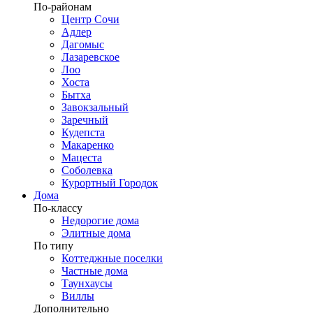
По-районам
Центр Сочи
Адлер
Дагомыс
Лазаревское
Лоо
Хоста
Бытха
Завокзальный
Заречный
Кудепста
Макаренко
Мацеста
Соболевка
Курортный Городок
Дома
По-классу
Недорогие дома
Элитные дома
По типу
Коттеджные поселки
Частные дома
Таунхаусы
Виллы
Дополнительно