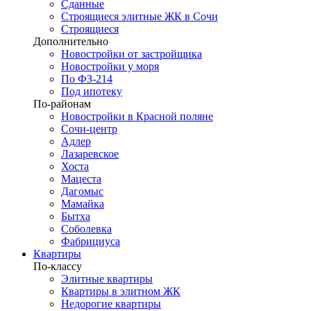
Сданные
Строящиеся элитные ЖК в Сочи
Строящиеся
Дополнительно
Новостройки от застройщика
Новостройки у моря
По ФЗ-214
Под ипотеку
По-районам
Новостройки в Красной поляне
Сочи-центр
Адлер
Лазаревское
Хоста
Мацеста
Дагомыс
Мамайка
Бытха
Соболевка
Фабрициуса
Квартиры
По-классу
Элитные квартиры
Квартиры в элитном ЖК
Недорогие квартиры