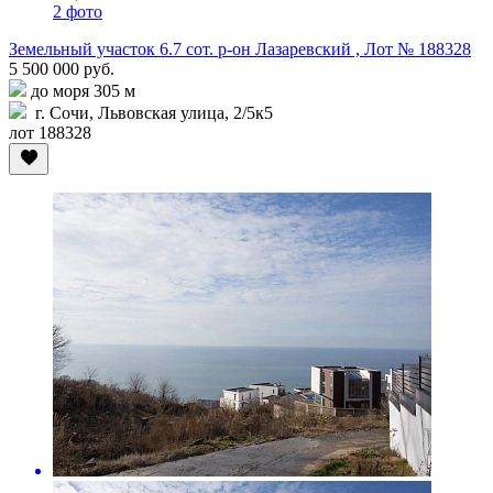
2 фото
Земельный участок 6.7 сот. р-он Лазаревский , Лот № 188328
5 500 000 руб.
до моря 305 м
г. Сочи, Львовская улица, 2/5к5
лот 188328