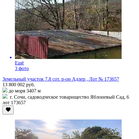
Ещё
3 фото
Земельный участок 7.8 сот. р-он Адлер , Лот № 173657
13 800 002 руб.
до моря 3407 м
г. Сочи, садоводческое товарищество Яблоневый Сад, 6
лот 173657