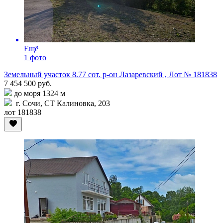
Ещё
1 фото
Земельный участок 8.77 сот. р-он Лазаревский , Лот № 181838
7 454 500 руб.
до моря 1324 м
г. Сочи, СТ Калиновка, 203
лот 181838