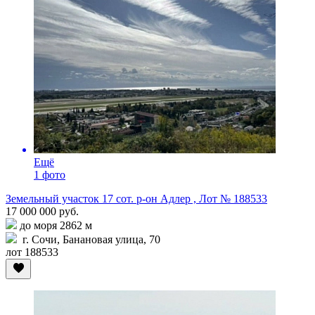
Ещё
1 фото
Земельный участок 17 сот. р-он Адлер , Лот № 188533
17 000 000 руб.
до моря 2862 м
г. Сочи, Банановая улица, 70
лот 188533