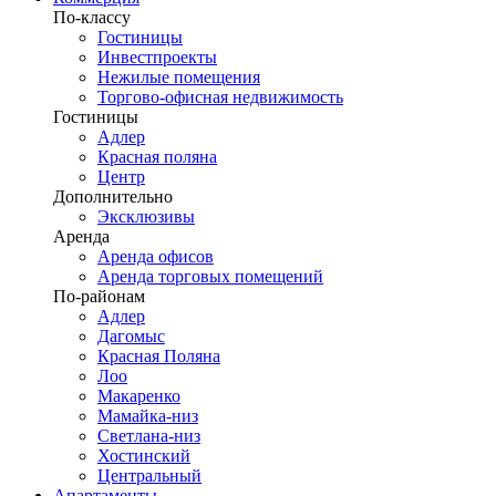
По-классу
Гостиницы
Инвестпроекты
Нежилые помещения
Торгово-офисная недвижимость
Гостиницы
Адлер
Красная поляна
Центр
Дополнительно
Эксклюзивы
Аренда
Аренда офисов
Аренда торговых помещений
По-районам
Адлер
Дагомыс
Красная Поляна
Лоо
Макаренко
Мамайка-низ
Светлана-низ
Хостинский
Центральный
Апартаменты