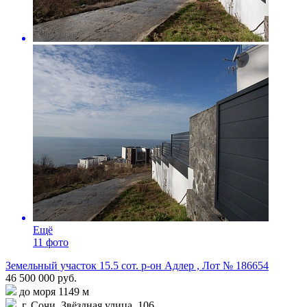
Ещё
11 фото
Земельный участок 15.5 сот. р-он Адлер , Лот № 186654
46 500 000 руб.
до моря 1149 м
г. Сочи, Звёздная улица, 106