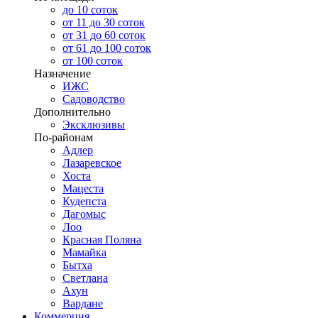
до 10 соток
от 11 до 30 соток
от 31 до 60 соток
от 61 до 100 соток
от 100 соток
Назначение
ИЖС
Садоводство
Дополнительно
Эксклюзивы
По-районам
Адлер
Лазаревское
Хоста
Мацеста
Кудепста
Дагомыс
Лоо
Красная Поляна
Мамайка
Бытха
Светлана
Ахун
Вардане
Коммерция