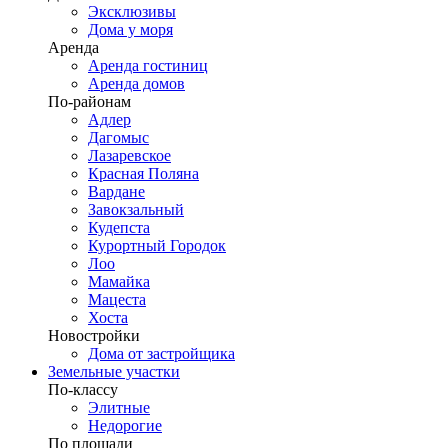
Эксклюзивы
Дома у моря
Аренда
Аренда гостиниц
Аренда домов
По-районам
Адлер
Дагомыс
Лазаревское
Красная Поляна
Вардане
Завокзальный
Кудепста
Курортный Городок
Лоо
Мамайка
Мацеста
Хоста
Новостройки
Дома от застройщика
Земельные участки
По-классу
Элитные
Недорогие
По площади