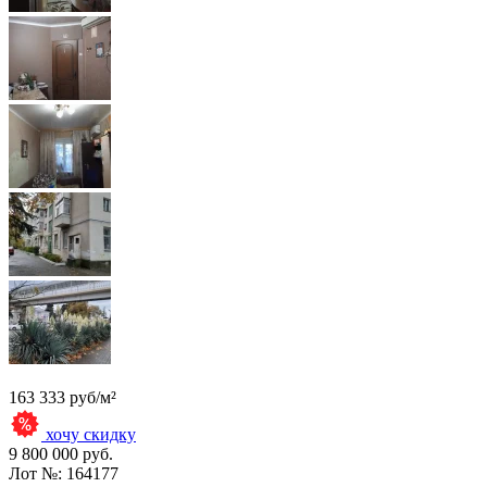
163 333 руб/м²
хочу скидку
9 800 000 руб.
Лот №:
164177