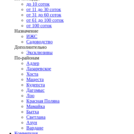
до 10 соток
от 11 до 30 соток
от 31 до 60 соток
от 61 до 100 соток
от 100 соток
Назначение
ИЖС
Садоводство
Дополнительно
Эксклюзивы
По-районам
Адлер
Лазаревское
Хоста
Мацеста
Кудепста
Дагомыс
Лоо
Красная Поляна
Мамайка
Бытха
Светлана
Ахун
Вардане
Коммерция