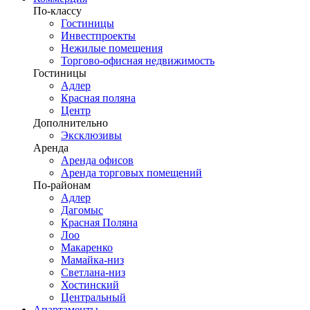
По-классу
Гостиницы
Инвестпроекты
Нежилые помещения
Торгово-офисная недвижимость
Гостиницы
Адлер
Красная поляна
Центр
Дополнительно
Эксклюзивы
Аренда
Аренда офисов
Аренда торговых помещений
По-районам
Адлер
Дагомыс
Красная Поляна
Лоо
Макаренко
Мамайка-низ
Светлана-низ
Хостинский
Центральный
Апартаменты