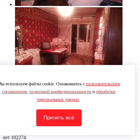
ы используем файлы cookie. Ознакомьтесь с
пользовательским
Ещё
соглашением
,
политикой конфиденциальности
и
обработки
2 фото
персональных данных
.
Квартира трехкомнатная S 72 м² на 1 эт., ремонт
Евростандарт, р-он , Лот № 102274
Принять всё
14 000 000 руб.
до моря 1846 м
г. Сочи, Невская улица, 14
лот 102274