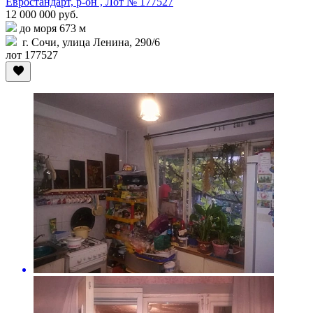
Евростандарт, р-он , Лот № 177527
12 000 000 руб.
до моря 673 м
г. Сочи, улица Ленина, 290/6
лот 177527