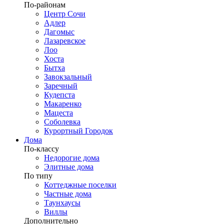
По-районам
Центр Сочи
Адлер
Дагомыс
Лазаревское
Лоо
Хоста
Бытха
Завокзальный
Заречный
Кудепста
Макаренко
Мацеста
Соболевка
Курортный Городок
Дома
По-классу
Недорогие дома
Элитные дома
По типу
Коттеджные поселки
Частные дома
Таунхаусы
Виллы
Дополнительно