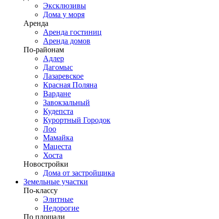
Эксклюзивы
Дома у моря
Аренда
Аренда гостиниц
Аренда домов
По-районам
Адлер
Дагомыс
Лазаревское
Красная Поляна
Вардане
Завокзальный
Кудепста
Курортный Городок
Лоо
Мамайка
Мацеста
Хоста
Новостройки
Дома от застройщика
Земельные участки
По-классу
Элитные
Недорогие
По площади