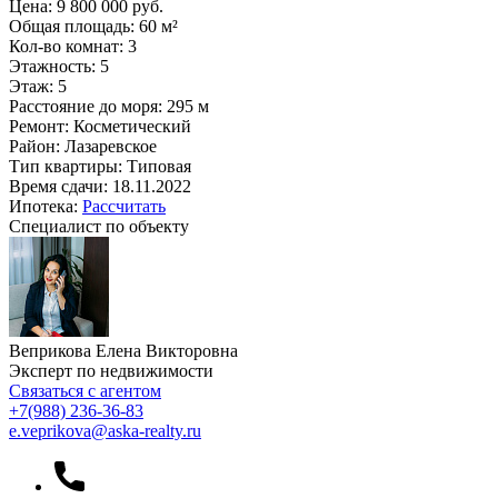
Цена:
9 800 000 руб.
Общая площадь:
60 м²
Кол-во комнат:
3
Этажность:
5
Этаж:
5
Расстояние до моря:
295 м
Ремонт:
Косметический
Район:
Лазаревское
Тип квартиры:
Типовая
Время сдачи:
18.11.2022
Ипотека:
Рассчитать
Специалист по объекту
Веприкова Елена Викторовна
Эксперт по недвижимости
Связаться с агентом
+7
(988) 236-36-83
e.veprikova@aska-realty.ru