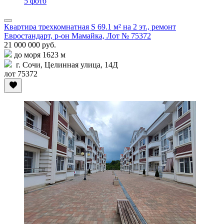
5 фото
Квартира трехкомнатная S 69.1 м² на 2 эт., ремонт
Евростандарт, р-он Мамайка, Лот № 75372
21 000 000 руб.
до моря 1623 м
г. Сочи, Целинная улица, 14Д
лот 75372