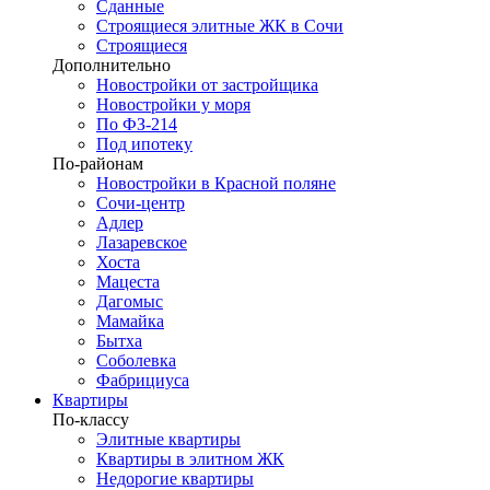
Сданные
Строящиеся элитные ЖК в Сочи
Строящиеся
Дополнительно
Новостройки от застройщика
Новостройки у моря
По ФЗ-214
Под ипотеку
По-районам
Новостройки в Красной поляне
Сочи-центр
Адлер
Лазаревское
Хоста
Мацеста
Дагомыс
Мамайка
Бытха
Соболевка
Фабрициуса
Квартиры
По-классу
Элитные квартиры
Квартиры в элитном ЖК
Недорогие квартиры