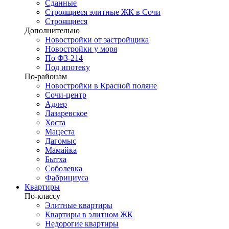
Сданные
Строящиеся элитные ЖК в Сочи
Строящиеся
Дополнительно
Новостройки от застройщика
Новостройки у моря
По ФЗ-214
Под ипотеку
По-районам
Новостройки в Красной поляне
Сочи-центр
Адлер
Лазаревское
Хоста
Мацеста
Дагомыс
Мамайка
Бытха
Соболевка
Фабрициуса
Квартиры
По-классу
Элитные квартиры
Квартиры в элитном ЖК
Недорогие квартиры