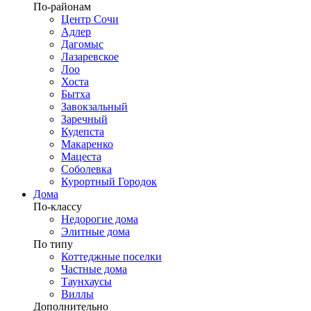
По-районам
Центр Сочи
Адлер
Дагомыс
Лазаревское
Лоо
Хоста
Бытха
Завокзальный
Заречный
Кудепста
Макаренко
Мацеста
Соболевка
Курортный Городок
Дома
По-классу
Недорогие дома
Элитные дома
По типу
Коттеджные поселки
Частные дома
Таунхаусы
Виллы
Дополнительно