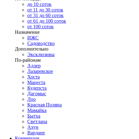
до 10 соток
от 11 до 30 соток
от 31 до 60 соток
от 61 до 100 соток
от 100 соток
Назначение
ИЖС
Садоводство
Дополнительно
Эксклюзивы
По-районам
Адлер
Лазаревское
Хоста
Мацеста
Кудепста
Дагомыс
Лоо
Красная Поляна
Мамайка
Бытха
Светлана
Ахун
Вардане
Коммерция