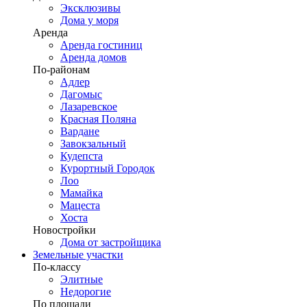
Эксклюзивы
Дома у моря
Аренда
Аренда гостиниц
Аренда домов
По-районам
Адлер
Дагомыс
Лазаревское
Красная Поляна
Вардане
Завокзальный
Кудепста
Курортный Городок
Лоо
Мамайка
Мацеста
Хоста
Новостройки
Дома от застройщика
Земельные участки
По-классу
Элитные
Недорогие
По площади