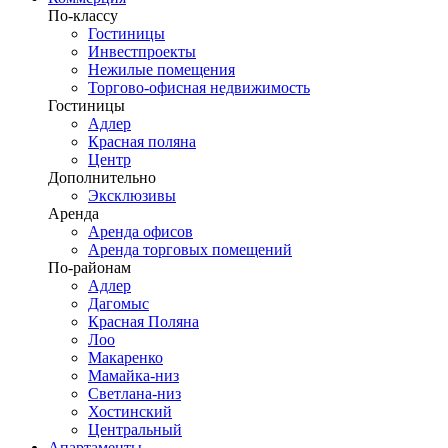
По-классу
Гостиницы
Инвестпроекты
Нежилые помещения
Торгово-офисная недвижимость
Гостиницы
Адлер
Красная поляна
Центр
Дополнительно
Эксклюзивы
Аренда
Аренда офисов
Аренда торговых помещений
По-районам
Адлер
Дагомыс
Красная Поляна
Лоо
Макаренко
Мамайка-низ
Светлана-низ
Хостинский
Центральный
Апартаменты