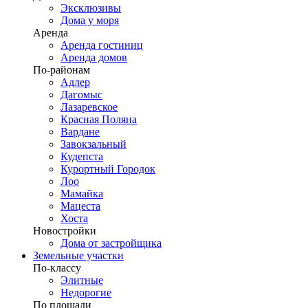
Эксклюзивы
Дома у моря
Аренда
Аренда гостиниц
Аренда домов
По-районам
Адлер
Дагомыс
Лазаревское
Красная Поляна
Вардане
Завокзальный
Кудепста
Курортный Городок
Лоо
Мамайка
Мацеста
Хоста
Новостройки
Дома от застройщика
Земельные участки
По-классу
Элитные
Недорогие
По площади