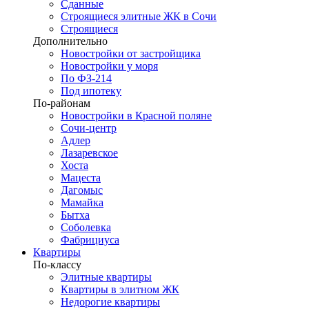
Сданные
Строящиеся элитные ЖК в Сочи
Строящиеся
Дополнительно
Новостройки от застройщика
Новостройки у моря
По ФЗ-214
Под ипотеку
По-районам
Новостройки в Красной поляне
Сочи-центр
Адлер
Лазаревское
Хоста
Мацеста
Дагомыс
Мамайка
Бытха
Соболевка
Фабрициуса
Квартиры
По-классу
Элитные квартиры
Квартиры в элитном ЖК
Недорогие квартиры