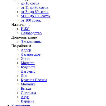
до 10 соток
от 11 до 30 соток
от 31 до 60 соток
от 61 до 100 соток
от 100 соток
Назначение
ИЖС
Садоводство
Дополнительно
Эксклюзивы
По-районам
Адлер
Лазаревское
Хоста
Мацеста
Кудепста
Дагомыс
Лоо
Красная Поляна
Мамайка
Бытха
Светлана
Ахун
Вардане
Коммерция