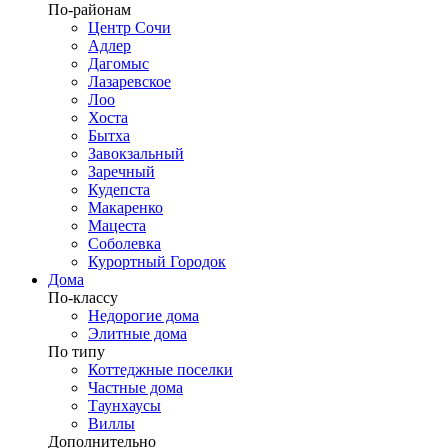
По-районам
Центр Сочи
Адлер
Дагомыс
Лазаревское
Лоо
Хоста
Бытха
Завокзальный
Заречный
Кудепста
Макаренко
Мацеста
Соболевка
Курортный Городок
Дома
По-классу
Недорогие дома
Элитные дома
По типу
Коттеджные поселки
Частные дома
Таунхаусы
Виллы
Дополнительно