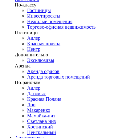
По-классу
Гостиницы
Инвестпроекты
Нежилые помещения
Торгово-офисная недвижимость
Гостиницы
Адлер
Красная поляна
Центр
Дополнительно
Эксклюзивы
Аренда
Аренда офисов
Аренда торговых помещений
По-районам
Адлер
Дагомыс
Красная Поляна
Лоо
Макаренко
Мамайка-низ
Светлана-низ
Хостинский
Центральный
Апартаменты