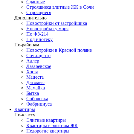
Сданные
Строящиеся элитные ЖК в Сочи
Строящиеся
Дополнительно
Новостройки от застройщика
Новостройки у моря
По ФЗ-214
Под ипотеку
По-районам
Новостройки в Красной поляне
Сочи-центр
Адлер
Лазаревское
Хоста
Мацеста
Дагомыс
Мамайка
Бытха
Соболевка
Фабрициуса
Квартиры
По-классу
Элитные квартиры
Квартиры в элитном ЖК
Недорогие квартиры