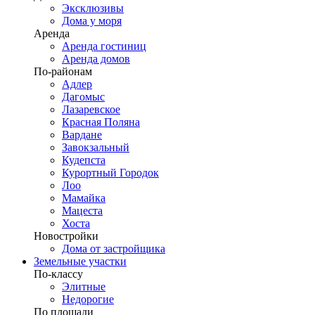
Эксклюзивы
Дома у моря
Аренда
Аренда гостиниц
Аренда домов
По-районам
Адлер
Дагомыс
Лазаревское
Красная Поляна
Вардане
Завокзальный
Кудепста
Курортный Городок
Лоо
Мамайка
Мацеста
Хоста
Новостройки
Дома от застройщика
Земельные участки
По-классу
Элитные
Недорогие
По площади