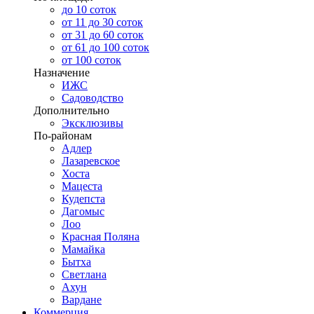
до 10 соток
от 11 до 30 соток
от 31 до 60 соток
от 61 до 100 соток
от 100 соток
Назначение
ИЖС
Садоводство
Дополнительно
Эксклюзивы
По-районам
Адлер
Лазаревское
Хоста
Мацеста
Кудепста
Дагомыс
Лоо
Красная Поляна
Мамайка
Бытха
Светлана
Ахун
Вардане
Коммерция