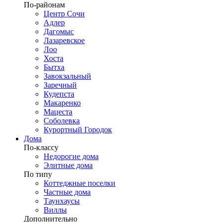
По-районам
Центр Сочи
Адлер
Дагомыс
Лазаревское
Лоо
Хоста
Бытха
Завокзальный
Заречный
Кудепста
Макаренко
Мацеста
Соболевка
Курортный Городок
Дома
По-классу
Недорогие дома
Элитные дома
По типу
Коттеджные поселки
Частные дома
Таунхаусы
Виллы
Дополнительно