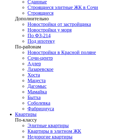
Сданные
Строящиеся элитные ЖК в Сочи
Строящиеся
Дополнительно
Новостройки от застройщика
Новостройки у моря
По ФЗ-214
Под ипотеку
По-районам
Новостройки в Красной поляне
Сочи-центр
Адлер
Лазаревское
Хоста
Мацеста
Дагомыс
Мамайка
Бытха
Соболевка
Фабрициуса
Квартиры
По-классу
Элитные квартиры
Квартиры в элитном ЖК
Недорогие квартиры