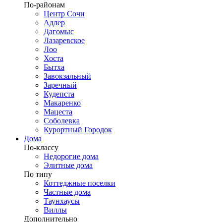
По-районам
Центр Сочи
Адлер
Дагомыс
Лазаревское
Лоо
Хоста
Бытха
Завокзальный
Заречный
Кудепста
Макаренко
Мацеста
Соболевка
Курортный Городок
Дома
По-классу
Недорогие дома
Элитные дома
По типу
Коттеджные поселки
Частные дома
Таунхаусы
Виллы
Дополнительно