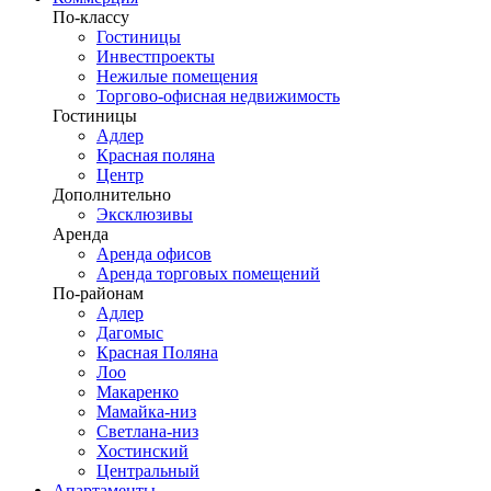
По-классу
Гостиницы
Инвестпроекты
Нежилые помещения
Торгово-офисная недвижимость
Гостиницы
Адлер
Красная поляна
Центр
Дополнительно
Эксклюзивы
Аренда
Аренда офисов
Аренда торговых помещений
По-районам
Адлер
Дагомыс
Красная Поляна
Лоо
Макаренко
Мамайка-низ
Светлана-низ
Хостинский
Центральный
Апартаменты