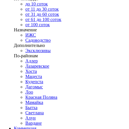
до 10 соток
от 11 до 30 соток
от 31 до 60 соток
от 61 до 100 соток
от 100 соток
Назначение
ИЖС
Садоводство
Дополнительно
Эксклюзивы
По-районам
Адлер
Лазаревское
Хоста
Мацеста
Кудепста
Дагомыс
Лоо
Красная Поляна
Мамайка
Бытха
Светлана
Ахун
Вардане
Коммерция