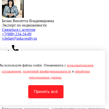
Белан Виолетта Владимировна
Эксперт по недвижимости
Связаться с агентом
+7
(988) 234-34-89
v.belan@aska-realty.ru
ы используем файлы cookie. Ознакомьтесь с
пользовательским
379 объектов
соглашением
,
политикой конфиденциальности
и
обработки
персональных данных
.
Сейчас этот объект смотрят
15 человек
Описание
Принять всё
Продается квартира в Сочи, Лазаревское в ЖК Жилой
квартал, площадь 19.5 м2, первый этаж из 9.