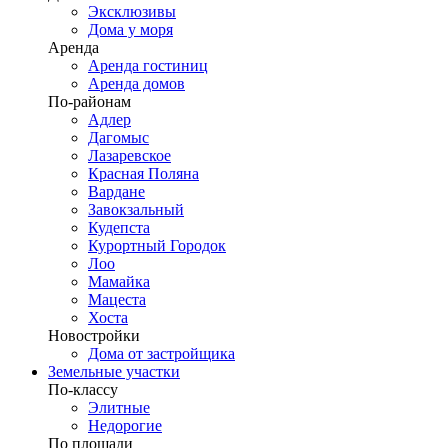
Эксклюзивы
Дома у моря
Аренда
Аренда гостиниц
Аренда домов
По-районам
Адлер
Дагомыс
Лазаревское
Красная Поляна
Вардане
Завокзальный
Кудепста
Курортный Городок
Лоо
Мамайка
Мацеста
Хоста
Новостройки
Дома от застройщика
Земельные участки
По-классу
Элитные
Недорогие
По площади