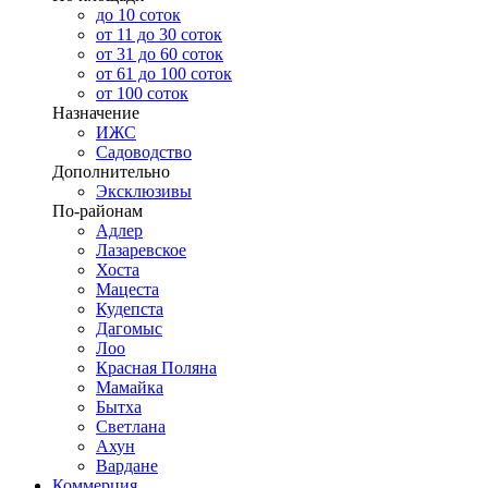
до 10 соток
от 11 до 30 соток
от 31 до 60 соток
от 61 до 100 соток
от 100 соток
Назначение
ИЖС
Садоводство
Дополнительно
Эксклюзивы
По-районам
Адлер
Лазаревское
Хоста
Мацеста
Кудепста
Дагомыс
Лоо
Красная Поляна
Мамайка
Бытха
Светлана
Ахун
Вардане
Коммерция