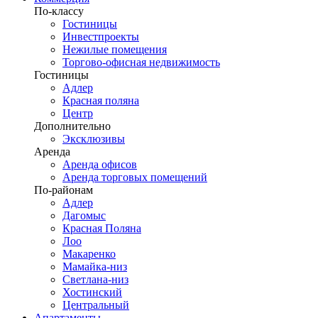
По-классу
Гостиницы
Инвестпроекты
Нежилые помещения
Торгово-офисная недвижимость
Гостиницы
Адлер
Красная поляна
Центр
Дополнительно
Эксклюзивы
Аренда
Аренда офисов
Аренда торговых помещений
По-районам
Адлер
Дагомыс
Красная Поляна
Лоо
Макаренко
Мамайка-низ
Светлана-низ
Хостинский
Центральный
Апартаменты