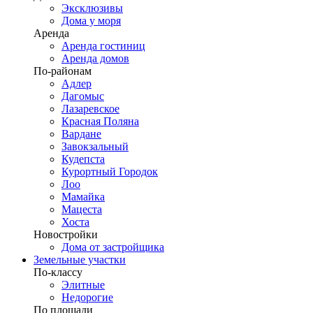
Эксклюзивы
Дома у моря
Аренда
Аренда гостиниц
Аренда домов
По-районам
Адлер
Дагомыс
Лазаревское
Красная Поляна
Вардане
Завокзальный
Кудепста
Курортный Городок
Лоо
Мамайка
Мацеста
Хоста
Новостройки
Дома от застройщика
Земельные участки
По-классу
Элитные
Недорогие
По площади