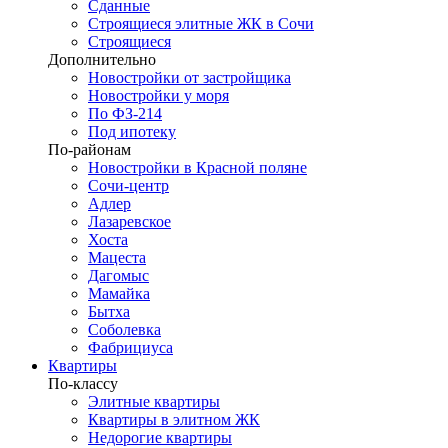
Сданные
Строящиеся элитные ЖК в Сочи
Строящиеся
Дополнительно
Новостройки от застройщика
Новостройки у моря
По ФЗ-214
Под ипотеку
По-районам
Новостройки в Красной поляне
Сочи-центр
Адлер
Лазаревское
Хоста
Мацеста
Дагомыс
Мамайка
Бытха
Соболевка
Фабрициуса
Квартиры
По-классу
Элитные квартиры
Квартиры в элитном ЖК
Недорогие квартиры