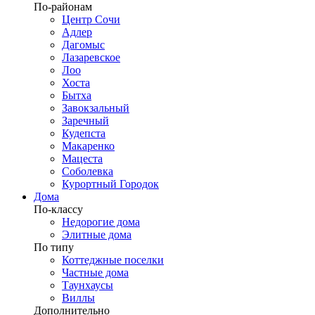
По-районам
Центр Сочи
Адлер
Дагомыс
Лазаревское
Лоо
Хоста
Бытха
Завокзальный
Заречный
Кудепста
Макаренко
Мацеста
Соболевка
Курортный Городок
Дома
По-классу
Недорогие дома
Элитные дома
По типу
Коттеджные поселки
Частные дома
Таунхаусы
Виллы
Дополнительно