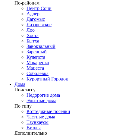
По-районам
Центр Сочи
Адлер
Дагомыс
Лазаревское
Лоо
Хоста
Бытха
Завокзальный
Заречный
Кудепста
Макаренко
Мацеста
Соболевка
Курортный Городок
Дома
По-классу
Недорогие дома
Элитные дома
По типу
Коттеджные поселки
Частные дома
Таунхаусы
Виллы
Дополнительно