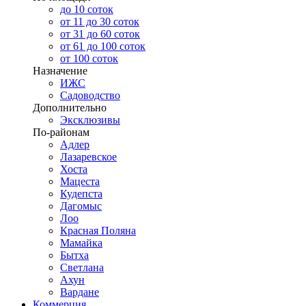
до 10 соток
от 11 до 30 соток
от 31 до 60 соток
от 61 до 100 соток
от 100 соток
Назначение
ИЖС
Садоводство
Дополнительно
Эксклюзивы
По-районам
Адлер
Лазаревское
Хоста
Мацеста
Кудепста
Дагомыс
Лоо
Красная Поляна
Мамайка
Бытха
Светлана
Ахун
Вардане
Коммерция