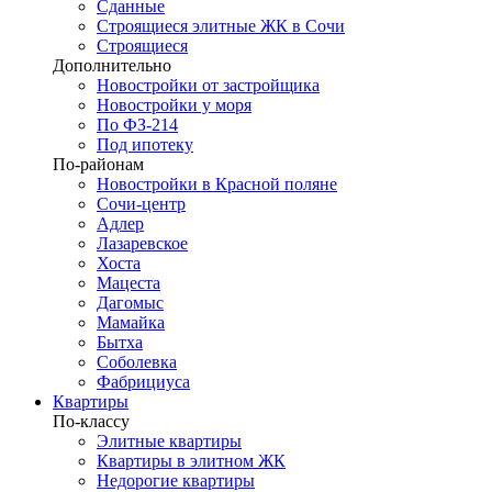
Сданные
Строящиеся элитные ЖК в Сочи
Строящиеся
Дополнительно
Новостройки от застройщика
Новостройки у моря
По ФЗ-214
Под ипотеку
По-районам
Новостройки в Красной поляне
Сочи-центр
Адлер
Лазаревское
Хоста
Мацеста
Дагомыс
Мамайка
Бытха
Соболевка
Фабрициуса
Квартиры
По-классу
Элитные квартиры
Квартиры в элитном ЖК
Недорогие квартиры