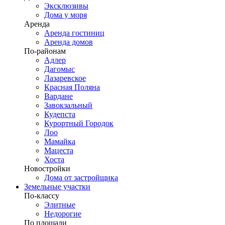
Эксклюзивы
Дома у моря
Аренда
Аренда гостиниц
Аренда домов
По-районам
Адлер
Дагомыс
Лазаревское
Красная Поляна
Вардане
Завокзальный
Кудепста
Курортный Городок
Лоо
Мамайка
Мацеста
Хоста
Новостройки
Дома от застройщика
Земельные участки
По-классу
Элитные
Недорогие
По площади