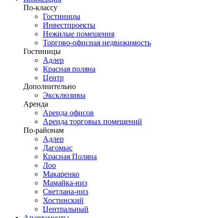
По-классу
Гостиницы
Инвестпроекты
Нежилые помещения
Торгово-офисная недвижимость
Гостиницы
Адлер
Красная поляна
Центр
Дополнительно
Эксклюзивы
Аренда
Аренда офисов
Аренда торговых помещений
По-районам
Адлер
Дагомыс
Красная Поляна
Лоо
Макаренко
Мамайка-низ
Светлана-низ
Хостинский
Центральный
Апартаменты