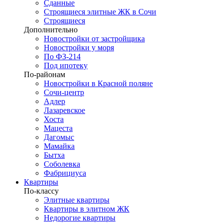
Сданные
Строящиеся элитные ЖК в Сочи
Строящиеся
Дополнительно
Новостройки от застройщика
Новостройки у моря
По ФЗ-214
Под ипотеку
По-районам
Новостройки в Красной поляне
Сочи-центр
Адлер
Лазаревское
Хоста
Мацеста
Дагомыс
Мамайка
Бытха
Соболевка
Фабрициуса
Квартиры
По-классу
Элитные квартиры
Квартиры в элитном ЖК
Недорогие квартиры