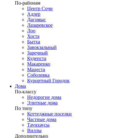
По-районам
Центр Сочи
Адлер
Дагомыс
Лазаревское
Лоо
Хоста
Бытха
Завокзальный
Заречный
Кудепста
Макаренко
Мацеста
Соболевка
Курортный Городок
Дома
По-классу
Недорогие дома
Элитные дома
По типу
Коттеджные поселки
Частные дома
Таунхаусы
Виллы
Дополнительно