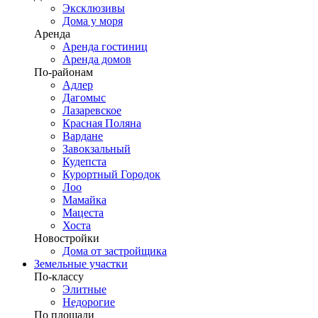
Эксклюзивы
Дома у моря
Аренда
Аренда гостиниц
Аренда домов
По-районам
Адлер
Дагомыс
Лазаревское
Красная Поляна
Вардане
Завокзальный
Кудепста
Курортный Городок
Лоо
Мамайка
Мацеста
Хоста
Новостройки
Дома от застройщика
Земельные участки
По-классу
Элитные
Недорогие
По площади