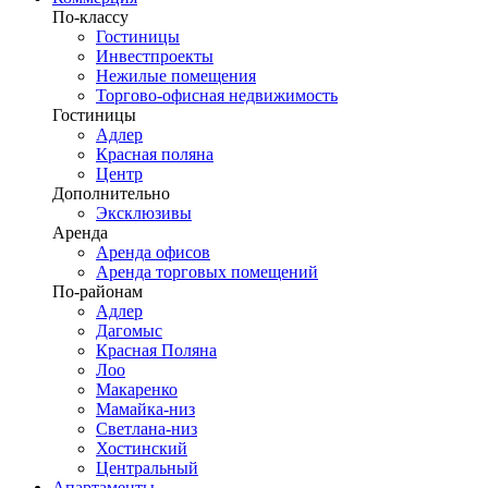
По-классу
Гостиницы
Инвестпроекты
Нежилые помещения
Торгово-офисная недвижимость
Гостиницы
Адлер
Красная поляна
Центр
Дополнительно
Эксклюзивы
Аренда
Аренда офисов
Аренда торговых помещений
По-районам
Адлер
Дагомыс
Красная Поляна
Лоо
Макаренко
Мамайка-низ
Светлана-низ
Хостинский
Центральный
Апартаменты