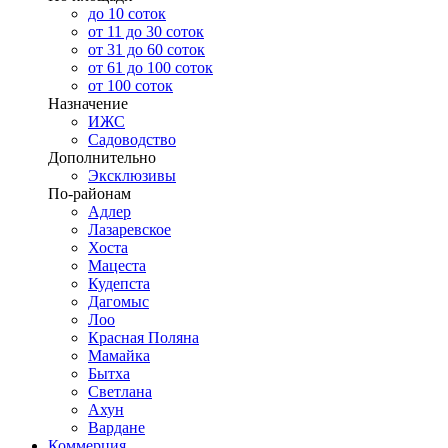
до 10 соток
от 11 до 30 соток
от 31 до 60 соток
от 61 до 100 соток
от 100 соток
Назначение
ИЖС
Садоводство
Дополнительно
Эксклюзивы
По-районам
Адлер
Лазаревское
Хоста
Мацеста
Кудепста
Дагомыс
Лоо
Красная Поляна
Мамайка
Бытха
Светлана
Ахун
Вардане
Коммерция