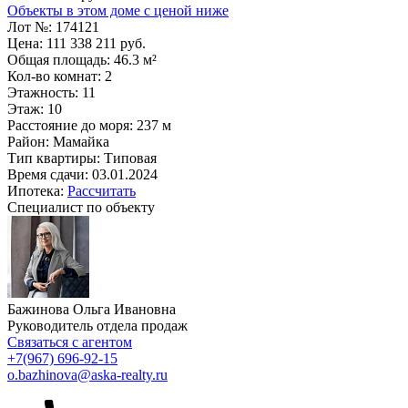
Объекты в этом доме с ценой ниже
Лот №:
174121
Цена:
111 338 211 руб.
Общая площадь:
46.3 м²
Кол-во комнат:
2
Этажность:
11
Этаж:
10
Расстояние до моря:
237 м
Район:
Мамайка
Тип квартиры:
Типовая
Время сдачи:
03.01.2024
Ипотека:
Рассчитать
Специалист по объекту
Бажинова Ольга Ивановна
Руководитель отдела продаж
Связаться с агентом
+7
(967) 696-92-15
o.bazhinova@aska-realty.ru