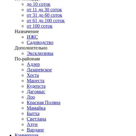
до 10 соток
от 11 до 30 соток
от 31 до 60 соток
от 61 до 100 соток
от 100 соток
Назначение
ИЖС
Садоводство
Дополнительно
Эксклюзивы
По-районам
Адлер
Лазаревское
Хоста
Мацеста
Кудепста
Дагомыс
Лоо
Красная Поляна
Мамайка
Бытха
Светлана
Ахун
Вардане
Коммерция