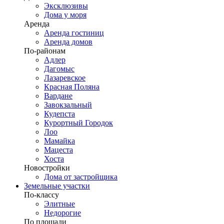
Эксклюзивы
Дома у моря
Аренда
Аренда гостиниц
Аренда домов
По-районам
Адлер
Дагомыс
Лазаревское
Красная Поляна
Вардане
Завокзальный
Кудепста
Курортный Городок
Лоо
Мамайка
Мацеста
Хоста
Новостройки
Дома от застройщика
Земельные участки
По-классу
Элитные
Недорогие
По площади