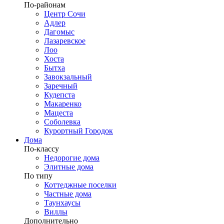
По-районам
Центр Сочи
Адлер
Дагомыс
Лазаревское
Лоо
Хоста
Бытха
Завокзальный
Заречный
Кудепста
Макаренко
Мацеста
Соболевка
Курортный Городок
Дома
По-классу
Недорогие дома
Элитные дома
По типу
Коттеджные поселки
Частные дома
Таунхаусы
Виллы
Дополнительно