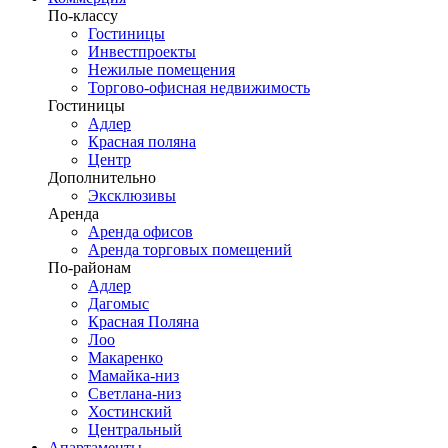
По-классу
Гостиницы
Инвестпроекты
Нежилые помещения
Торгово-офисная недвижимость
Гостиницы
Адлер
Красная поляна
Центр
Дополнительно
Эксклюзивы
Аренда
Аренда офисов
Аренда торговых помещений
По-районам
Адлер
Дагомыс
Красная Поляна
Лоо
Макаренко
Мамайка-низ
Светлана-низ
Хостинский
Центральный
Апартаменты