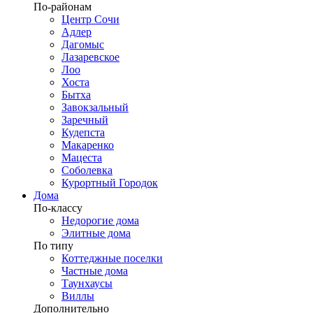
По-районам
Центр Сочи
Адлер
Дагомыс
Лазаревское
Лоо
Хоста
Бытха
Завокзальный
Заречный
Кудепста
Макаренко
Мацеста
Соболевка
Курортный Городок
Дома
По-классу
Недорогие дома
Элитные дома
По типу
Коттеджные поселки
Частные дома
Таунхаусы
Виллы
Дополнительно