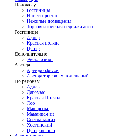
По-классу
Гостиницы
Инвестпроекты
Нежилые помещения
Торгово-офисная недвижимость
Гостиницы
Адлер
Красная поляна
Центр
Дополнительно
Эксклюзивы
Аренда
Аренда офисов
Аренда торговых помещений
По-районам
Адлер
Дагомыс
Красная Поляна
Лоо
Макаренко
Мамайка-низ
Светлана-низ
Хостинский
Центральный
Апартаменты