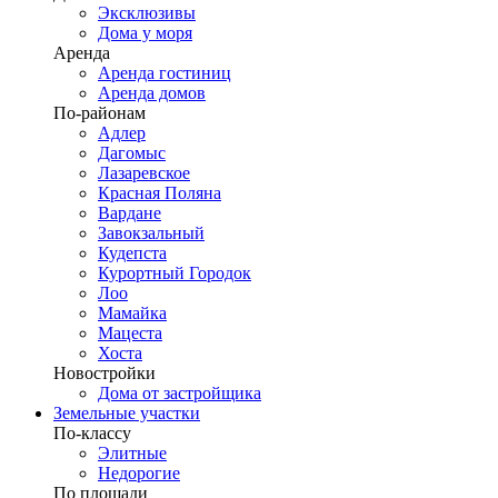
Эксклюзивы
Дома у моря
Аренда
Аренда гостиниц
Аренда домов
По-районам
Адлер
Дагомыс
Лазаревское
Красная Поляна
Вардане
Завокзальный
Кудепста
Курортный Городок
Лоо
Мамайка
Мацеста
Хоста
Новостройки
Дома от застройщика
Земельные участки
По-классу
Элитные
Недорогие
По площади