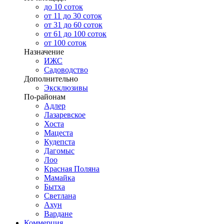
до 10 соток
от 11 до 30 соток
от 31 до 60 соток
от 61 до 100 соток
от 100 соток
Назначение
ИЖС
Садоводство
Дополнительно
Эксклюзивы
По-районам
Адлер
Лазаревское
Хоста
Мацеста
Кудепста
Дагомыс
Лоо
Красная Поляна
Мамайка
Бытха
Светлана
Ахун
Вардане
Коммерция