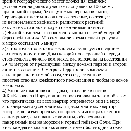
зрения географического местоположения: комплекс
расположен на ровном участке площадью 52 100 кв.м.,
правильной формы, без ощутимых перепадов высот;
Территория имеет уникальное озеленение, состоящее
из вечнозеленых хвойных и реликтовых растений,
аккуратных газонов и клумб с сезонными цветами.
2) Жилой комплекс расположен в так называемой «первой
береговой линии». Максимальное время пешей прогулки
к морю составляет 5 минут.
3) Строительство жилого комплекса реализуется в едином
архитектурном стиле. Дома каждой последующей очереди
строительства жилого комплекса расположены на расстоянии
39-40 метров от предыдущей, между домами первой и второй
линии расстояние 16 метров. Территория комплекса
спланирована таким образом, что создает единое
пространство для комфортного проживания в любом из домов
комплекса.
4) Удобные планировки — дома, входящие в состав
ЖК «Каравелла Португалии» спроектированы таким образом,
что практически из всех квартир открывается вид на море,
а планировки двухкомнатных и трехкомнатных квартир,
которые, ко всему прочему, по проекту имеют разделенные
санитарные узлы и ванные комнаты, обеспечивают
панорамный вид на морской и горный пейзажи Сочи. При
этом каждая из квартир комплекса имеет более одного окна