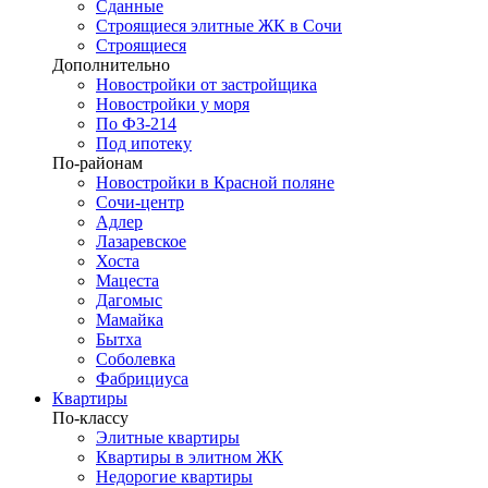
Сданные
Строящиеся элитные ЖК в Сочи
Строящиеся
Дополнительно
Новостройки от застройщика
Новостройки у моря
По ФЗ-214
Под ипотеку
По-районам
Новостройки в Красной поляне
Сочи-центр
Адлер
Лазаревское
Хоста
Мацеста
Дагомыс
Мамайка
Бытха
Соболевка
Фабрициуса
Квартиры
По-классу
Элитные квартиры
Квартиры в элитном ЖК
Недорогие квартиры