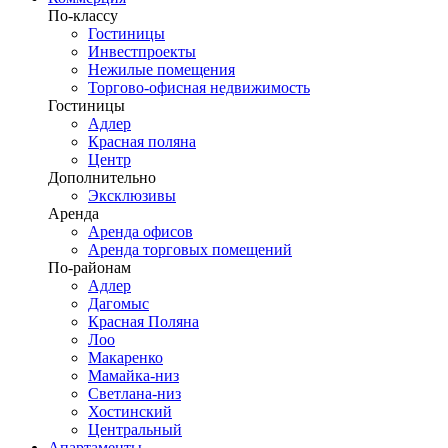
По-классу
Гостиницы
Инвестпроекты
Нежилые помещения
Торгово-офисная недвижимость
Гостиницы
Адлер
Красная поляна
Центр
Дополнительно
Эксклюзивы
Аренда
Аренда офисов
Аренда торговых помещений
По-районам
Адлер
Дагомыс
Красная Поляна
Лоо
Макаренко
Мамайка-низ
Светлана-низ
Хостинский
Центральный
Апартаменты