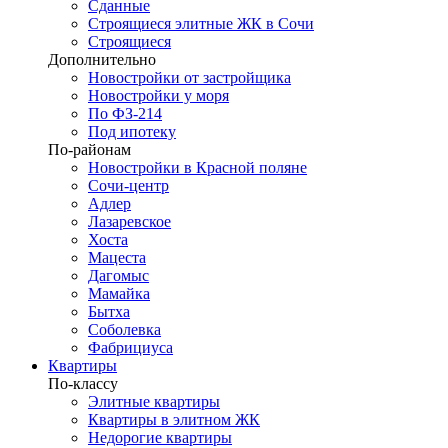
Сданные
Строящиеся элитные ЖК в Сочи
Строящиеся
Дополнительно
Новостройки от застройщика
Новостройки у моря
По ФЗ-214
Под ипотеку
По-районам
Новостройки в Красной поляне
Сочи-центр
Адлер
Лазаревское
Хоста
Мацеста
Дагомыс
Мамайка
Бытха
Соболевка
Фабрициуса
Квартиры
По-классу
Элитные квартиры
Квартиры в элитном ЖК
Недорогие квартиры