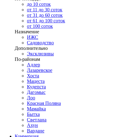
до 10 соток
от 11 до 30 соток
от 31 до 60 соток
от 61 до 100 соток
от 100 соток
Назначение
ИЖС
Садоводство
Дополнительно
Эксклюзивы
По-районам
Адлер
Лазаревское
Хоста
Мацеста
Кудепста
Дагомыс
Лоо
Красная Поляна
Мамайка
Бытха
Светлана
Ахун
Вардане
Коммерция