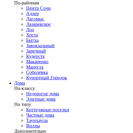
По-районам
Центр Сочи
Адлер
Дагомыс
Лазаревское
Лоо
Хоста
Бытха
Завокзальный
Заречный
Кудепста
Макаренко
Мацеста
Соболевка
Курортный Городок
Дома
По-классу
Недорогие дома
Элитные дома
По типу
Коттеджные поселки
Частные дома
Таунхаусы
Виллы
Дополнительно