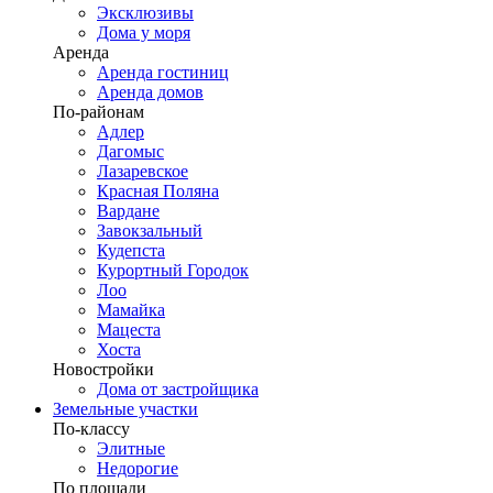
Эксклюзивы
Дома у моря
Аренда
Аренда гостиниц
Аренда домов
По-районам
Адлер
Дагомыс
Лазаревское
Красная Поляна
Вардане
Завокзальный
Кудепста
Курортный Городок
Лоо
Мамайка
Мацеста
Хоста
Новостройки
Дома от застройщика
Земельные участки
По-классу
Элитные
Недорогие
По площади