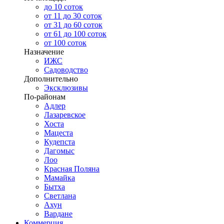
до 10 соток
от 11 до 30 соток
от 31 до 60 соток
от 61 до 100 соток
от 100 соток
Назначение
ИЖС
Садоводство
Дополнительно
Эксклюзивы
По-районам
Адлер
Лазаревское
Хоста
Мацеста
Кудепста
Дагомыс
Лоо
Красная Поляна
Мамайка
Бытха
Светлана
Ахун
Вардане
Коммерция