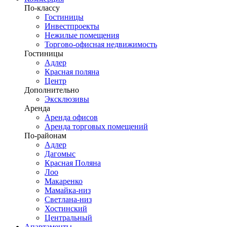
По-классу
Гостиницы
Инвестпроекты
Нежилые помещения
Торгово-офисная недвижимость
Гостиницы
Адлер
Красная поляна
Центр
Дополнительно
Эксклюзивы
Аренда
Аренда офисов
Аренда торговых помещений
По-районам
Адлер
Дагомыс
Красная Поляна
Лоо
Макаренко
Мамайка-низ
Светлана-низ
Хостинский
Центральный
Апартаменты