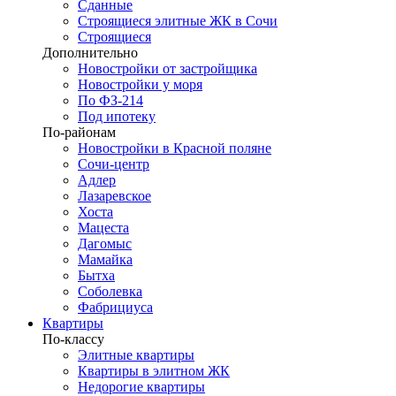
Сданные
Строящиеся элитные ЖК в Сочи
Строящиеся
Дополнительно
Новостройки от застройщика
Новостройки у моря
По ФЗ-214
Под ипотеку
По-районам
Новостройки в Красной поляне
Сочи-центр
Адлер
Лазаревское
Хоста
Мацеста
Дагомыс
Мамайка
Бытха
Соболевка
Фабрициуса
Квартиры
По-классу
Элитные квартиры
Квартиры в элитном ЖК
Недорогие квартиры