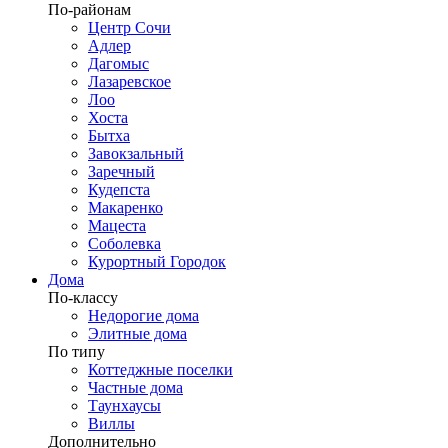
По-районам
Центр Сочи
Адлер
Дагомыс
Лазаревское
Лоо
Хоста
Бытха
Завокзальный
Заречный
Кудепста
Макаренко
Мацеста
Соболевка
Курортный Городок
Дома
По-классу
Недорогие дома
Элитные дома
По типу
Коттеджные поселки
Частные дома
Таунхаусы
Виллы
Дополнительно