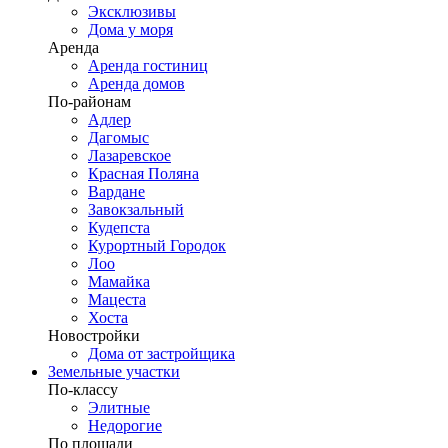
Эксклюзивы
Дома у моря
Аренда
Аренда гостиниц
Аренда домов
По-районам
Адлер
Дагомыс
Лазаревское
Красная Поляна
Вардане
Завокзальный
Кудепста
Курортный Городок
Лоо
Мамайка
Мацеста
Хоста
Новостройки
Дома от застройщика
Земельные участки
По-классу
Элитные
Недорогие
По площади