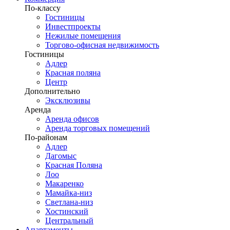
По-классу
Гостиницы
Инвестпроекты
Нежилые помещения
Торгово-офисная недвижимость
Гостиницы
Адлер
Красная поляна
Центр
Дополнительно
Эксклюзивы
Аренда
Аренда офисов
Аренда торговых помещений
По-районам
Адлер
Дагомыс
Красная Поляна
Лоо
Макаренко
Мамайка-низ
Светлана-низ
Хостинский
Центральный
Апартаменты