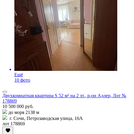
Ещё
10 фото
Двухкомнатная квартира S 52 м² на 2 эт., р-он Адлер, Лот №
178869
10 500 000 руб.
до моря 2138 м
г. Сочи, Петрозаводская улица, 16А
лот 178869