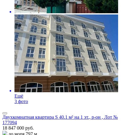
Ещё
3 фото
Двухкомнатная квартира S 40.1 м² на 1 эт., р-он , Лот №
177094
18 847 000 руб.
до моря 797 м