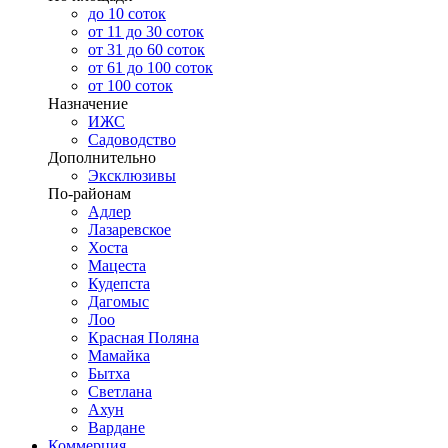
до 10 соток
от 11 до 30 соток
от 31 до 60 соток
от 61 до 100 соток
от 100 соток
Назначение
ИЖС
Садоводство
Дополнительно
Эксклюзивы
По-районам
Адлер
Лазаревское
Хоста
Мацеста
Кудепста
Дагомыс
Лоо
Красная Поляна
Мамайка
Бытха
Светлана
Ахун
Вардане
Коммерция