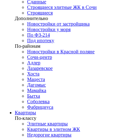
Сданные
Строящиеся элитные ЖК в Сочи
Строящиеся
Дополнительно
Новостройки от застройщика
Новостройки у моря
По ФЗ-214
Под ипотеку
По-районам
Новостройки в Красной поляне
Сочи-центр
Адлер
Лазаревское
Хоста
Мацеста
Дагомыс
Мамайка
Бытха
Соболевка
Фабрициуса
Квартиры
По-классу
Элитные квартиры
Квартиры в элитном ЖК
Недорогие квартиры