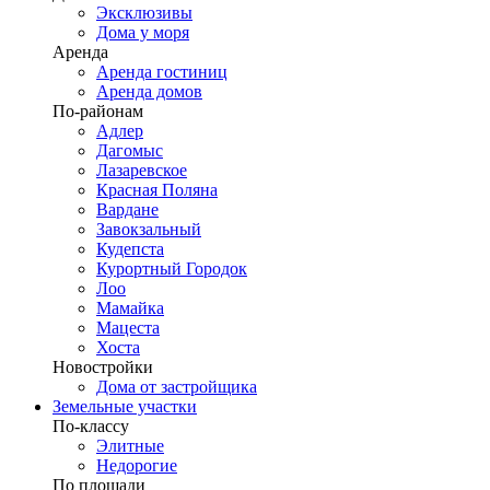
Эксклюзивы
Дома у моря
Аренда
Аренда гостиниц
Аренда домов
По-районам
Адлер
Дагомыс
Лазаревское
Красная Поляна
Вардане
Завокзальный
Кудепста
Курортный Городок
Лоо
Мамайка
Мацеста
Хоста
Новостройки
Дома от застройщика
Земельные участки
По-классу
Элитные
Недорогие
По площади