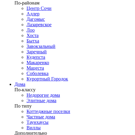
По-районам
Центр Сочи
Адлер
Дагомыс
Лазаревское
Лоо
Хоста
Бытха
Завокзальный
Заречный
Кудепста
Макаренко
Мацеста
Соболевка
Курортный Городок
Дома
По-классу
Недорогие дома
Элитные дома
По типу
Коттеджные поселки
Частные дома
Таунхаусы
Виллы
Дополнительно