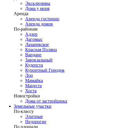
Эксклюзивы
Дома у моря
Аренда
Аренда гостиниц
Аренда домов
По-районам
Адлер
Дагомыс
Лазаревское
Красная Поляна
Вардане
Завокзальный
Кудепста
Курортный Городок
Лоо
Мамайка
Мацеста
Хоста
Новостройки
Дома от застройщика
Земельные участки
По-классу
Элитные
Недорогие
По площади