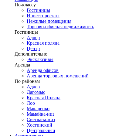
По-классу
Гостиницы
Инвестпроекты
Нежилые помещения
Торгово-офисная недвижимость
Гостиницы
Адлер
Красная поляна
Центр
Дополнительно
Эксклюзивы
Аренда
Аренда офисов
Аренда торговых помещений
По-районам
Адлер
Дагомыс
Красная Поляна
Лоо
Макаренко
Мамайка-низ
Светлана-низ
Хостинский
Центральный
Апартаменты