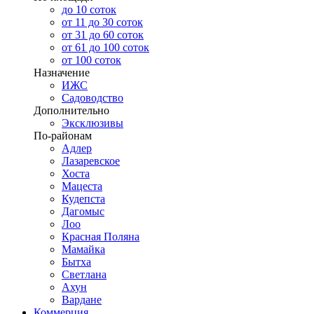
до 10 соток
от 11 до 30 соток
от 31 до 60 соток
от 61 до 100 соток
от 100 соток
Назначение
ИЖС
Садоводство
Дополнительно
Эксклюзивы
По-районам
Адлер
Лазаревское
Хоста
Мацеста
Кудепста
Дагомыс
Лоо
Красная Поляна
Мамайка
Бытха
Светлана
Ахун
Вардане
Коммерция