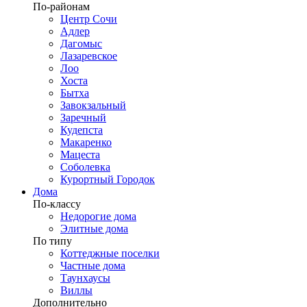
По-районам
Центр Сочи
Адлер
Дагомыс
Лазаревское
Лоо
Хоста
Бытха
Завокзальный
Заречный
Кудепста
Макаренко
Мацеста
Соболевка
Курортный Городок
Дома
По-классу
Недорогие дома
Элитные дома
По типу
Коттеджные поселки
Частные дома
Таунхаусы
Виллы
Дополнительно