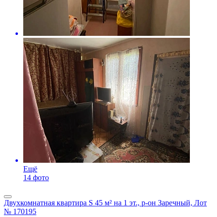
Ещё
14 фото
Двухкомнатная квартира S 45 м² на 1 эт., р-он Заречный, Лот
№ 170195