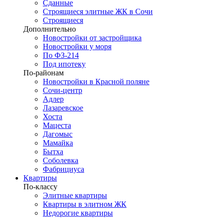
Сданные
Строящиеся элитные ЖК в Сочи
Строящиеся
Дополнительно
Новостройки от застройщика
Новостройки у моря
По ФЗ-214
Под ипотеку
По-районам
Новостройки в Красной поляне
Сочи-центр
Адлер
Лазаревское
Хоста
Мацеста
Дагомыс
Мамайка
Бытха
Соболевка
Фабрициуса
Квартиры
По-классу
Элитные квартиры
Квартиры в элитном ЖК
Недорогие квартиры