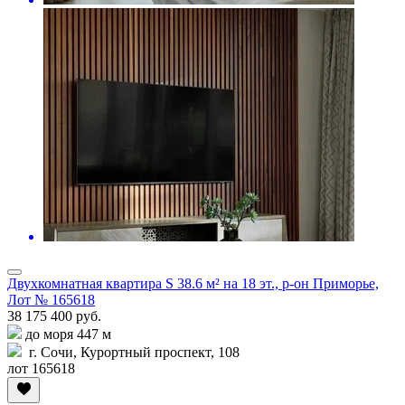
Двухкомнатная квартира S 38.6 м² на 18 эт., р-он Приморье,
Лот № 165618
38 175 400 руб.
до моря 447 м
г. Сочи, Курортный проспект, 108
лот 165618