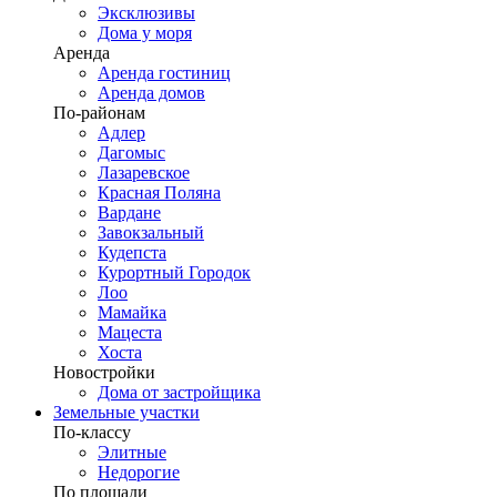
Эксклюзивы
Дома у моря
Аренда
Аренда гостиниц
Аренда домов
По-районам
Адлер
Дагомыс
Лазаревское
Красная Поляна
Вардане
Завокзальный
Кудепста
Курортный Городок
Лоо
Мамайка
Мацеста
Хоста
Новостройки
Дома от застройщика
Земельные участки
По-классу
Элитные
Недорогие
По площади