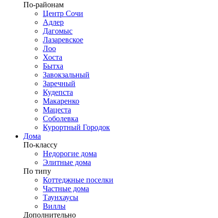
По-районам
Центр Сочи
Адлер
Дагомыс
Лазаревское
Лоо
Хоста
Бытха
Завокзальный
Заречный
Кудепста
Макаренко
Мацеста
Соболевка
Курортный Городок
Дома
По-классу
Недорогие дома
Элитные дома
По типу
Коттеджные поселки
Частные дома
Таунхаусы
Виллы
Дополнительно