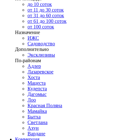
до 10 соток
от 11 до 30 соток
от 31 до 60 соток
от 61 до 100 соток
от 100 соток
Назначение
ИЖС
Садоводство
Дополнительно
Эксклюзивы
По-районам
Адлер
Лазаревское
Хоста
Мацеста
Кудепста
Дагомыс
Лоо
Красная Поляна
Мамайка
Бытха
Светлана
Ахун
Вардане
Коммерция