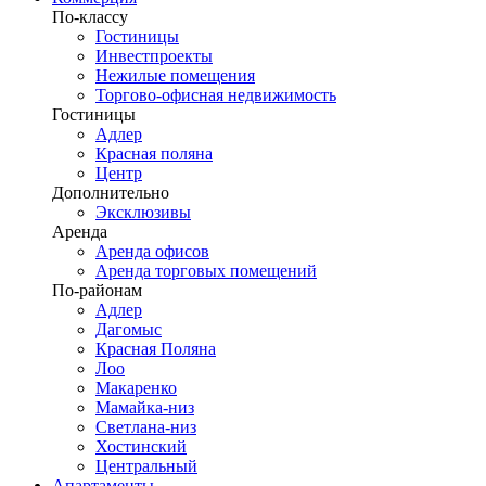
По-классу
Гостиницы
Инвестпроекты
Нежилые помещения
Торгово-офисная недвижимость
Гостиницы
Адлер
Красная поляна
Центр
Дополнительно
Эксклюзивы
Аренда
Аренда офисов
Аренда торговых помещений
По-районам
Адлер
Дагомыс
Красная Поляна
Лоо
Макаренко
Мамайка-низ
Светлана-низ
Хостинский
Центральный
Апартаменты