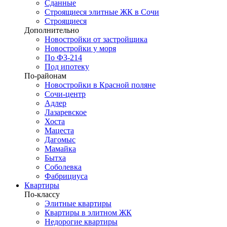
Сданные
Строящиеся элитные ЖК в Сочи
Строящиеся
Дополнительно
Новостройки от застройщика
Новостройки у моря
По ФЗ-214
Под ипотеку
По-районам
Новостройки в Красной поляне
Сочи-центр
Адлер
Лазаревское
Хоста
Мацеста
Дагомыс
Мамайка
Бытха
Соболевка
Фабрициуса
Квартиры
По-классу
Элитные квартиры
Квартиры в элитном ЖК
Недорогие квартиры