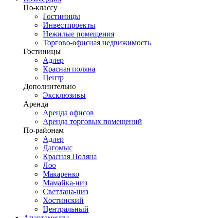
По-классу
Гостиницы
Инвестпроекты
Нежилые помещения
Торгово-офисная недвижимость
Гостиницы
Адлер
Красная поляна
Центр
Дополнительно
Эксклюзивы
Аренда
Аренда офисов
Аренда торговых помещений
По-районам
Адлер
Дагомыс
Красная Поляна
Лоо
Макаренко
Мамайка-низ
Светлана-низ
Хостинский
Центральный
Апартаменты