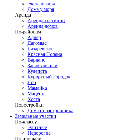
Эксклюзивы
Дома у моря
Аренда
Аренда гостиниц
Аренда домов
По-районам
Адлер
Дагомыс
Лазаревское
Красная Поляна
Вардане
Завокзальный
Кудепста
Курортный Городок
Лоо
Мамайка
Мацеста
Хоста
Новостройки
Дома от застройщика
Земельные участки
По-классу
Элитные
Недорогие
По площади