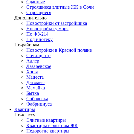
Сданные
Строящиеся элитные ЖК в Сочи
Строящиеся
Дополнительно
Новостройки от застройщика
Новостройки у моря
По ФЗ-214
Под ипотеку
По-районам
Новостройки в Красной поляне
Сочи-центр
Адлер
Лазаревское
Хоста
Мацеста
Дагомыс
Мамайка
Бытха
Соболевка
Фабрициуса
Квартиры
По-классу
Элитные квартиры
Квартиры в элитном ЖК
Недорогие квартиры