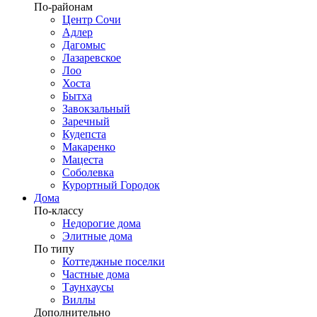
По-районам
Центр Сочи
Адлер
Дагомыс
Лазаревское
Лоо
Хоста
Бытха
Завокзальный
Заречный
Кудепста
Макаренко
Мацеста
Соболевка
Курортный Городок
Дома
По-классу
Недорогие дома
Элитные дома
По типу
Коттеджные поселки
Частные дома
Таунхаусы
Виллы
Дополнительно