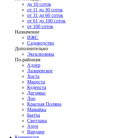
до 10 соток
от 11 до 30 соток
от 31 до 60 соток
от 61 до 100 соток
от 100 соток
Назначение
ИЖС
Садоводство
Дополнительно
Эксклюзивы
По-районам
Адлер
Лазаревское
Хоста
Мацеста
Кудепста
Дагомыс
Лоо
Красная Поляна
Мамайка
Бытха
Светлана
Ахун
Вардане
Коммерция