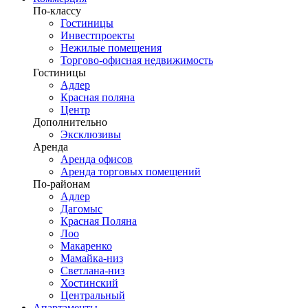
По-классу
Гостиницы
Инвестпроекты
Нежилые помещения
Торгово-офисная недвижимость
Гостиницы
Адлер
Красная поляна
Центр
Дополнительно
Эксклюзивы
Аренда
Аренда офисов
Аренда торговых помещений
По-районам
Адлер
Дагомыс
Красная Поляна
Лоо
Макаренко
Мамайка-низ
Светлана-низ
Хостинский
Центральный
Апартаменты