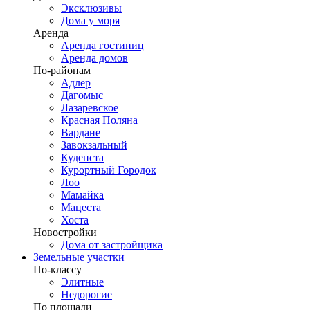
Эксклюзивы
Дома у моря
Аренда
Аренда гостиниц
Аренда домов
По-районам
Адлер
Дагомыс
Лазаревское
Красная Поляна
Вардане
Завокзальный
Кудепста
Курортный Городок
Лоо
Мамайка
Мацеста
Хоста
Новостройки
Дома от застройщика
Земельные участки
По-классу
Элитные
Недорогие
По площади