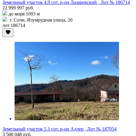
Земельный участок 4.9 сот. р-он Лазаревский , Лот № 186714
22 999 997 руб.
до моря 1093 м
г. Сочи, Изумрудная улица, 26
лот 186714
Земельный участок 5.1 сот. р-он Адлер , Лот № 187054
3 500 048 руб.