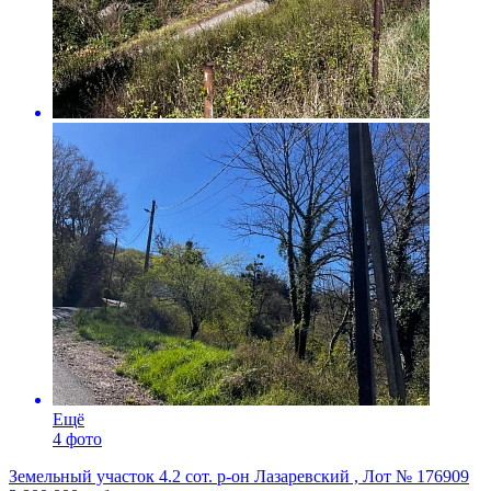
Ещё
4 фото
Земельный участок 4.2 сот. р-он Лазаревский , Лот № 176909