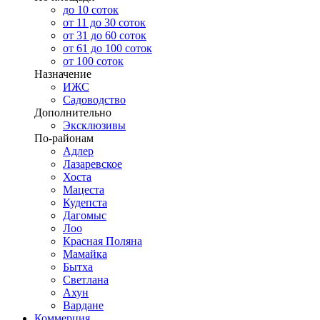
до 10 соток
от 11 до 30 соток
от 31 до 60 соток
от 61 до 100 соток
от 100 соток
Назначение
ИЖС
Садоводство
Дополнительно
Эксклюзивы
По-районам
Адлер
Лазаревское
Хоста
Мацеста
Кудепста
Дагомыс
Лоо
Красная Поляна
Мамайка
Бытха
Светлана
Ахун
Вардане
Коммерция