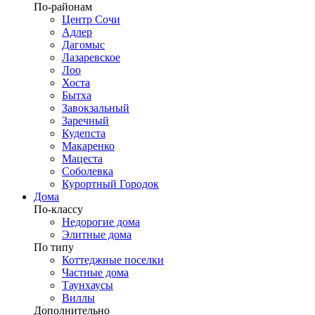
По-районам
Центр Сочи
Адлер
Дагомыс
Лазаревское
Лоо
Хоста
Бытха
Завокзальный
Заречный
Кудепста
Макаренко
Мацеста
Соболевка
Курортный Городок
Дома
По-классу
Недорогие дома
Элитные дома
По типу
Коттеджные поселки
Частные дома
Таунхаусы
Виллы
Дополнительно