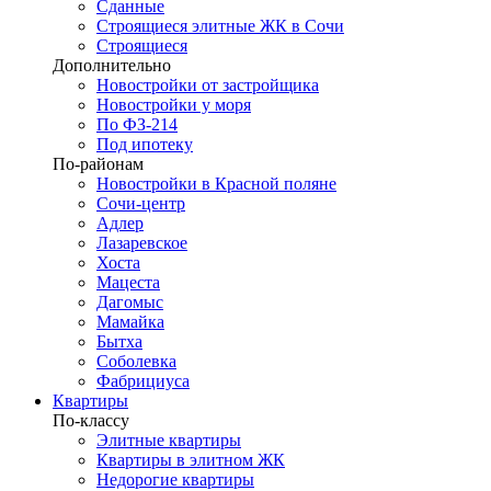
Сданные
Строящиеся элитные ЖК в Сочи
Строящиеся
Дополнительно
Новостройки от застройщика
Новостройки у моря
По ФЗ-214
Под ипотеку
По-районам
Новостройки в Красной поляне
Сочи-центр
Адлер
Лазаревское
Хоста
Мацеста
Дагомыс
Мамайка
Бытха
Соболевка
Фабрициуса
Квартиры
По-классу
Элитные квартиры
Квартиры в элитном ЖК
Недорогие квартиры